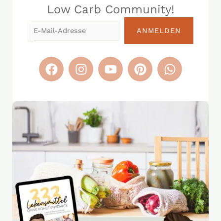
Low Carb Community!​
E-
ANMELDEN
Mail-
Adresse
F
I
Y
P
W
a
n
o
i
h
c
s
u
n
a
e
t
t
t
t
b
a
u
e
s
o
g
b
r
a
o
r
e
e
p
k
a
s
p
m
t