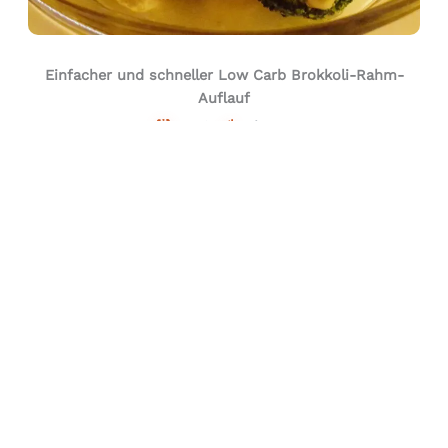
Einfacher und schneller Low Carb Brokkoli-Rahm-
Auflauf
30 Min.
Anfänger
Kundensupport
Du hast Fragen zu Deiner Bestellung?
Unser Kundensupport hilft Dir gerne weiter:
support@lowcarbbenni.de
Mo-Fr. 8.00 - 16.00 Uhr
Oder schreib uns gerne bei
WhatsApp
Du hast allgemeine Fragen? Hier geht es zu unseren
FAQ
.
Rechtliches