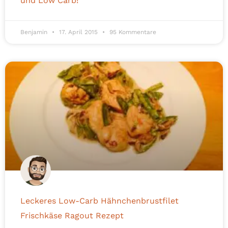
und Low Carb!
Benjamin
17. April 2015
95 Kommentare
Leckeres Low-Carb Hähnchenbrustfilet
Frischkäse Ragout Rezept