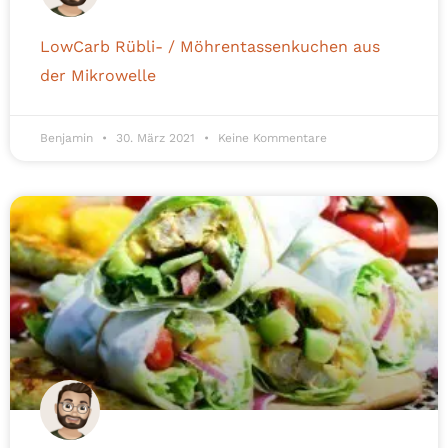
LowCarb Rübli- / Möhrentassenkuchen aus
der Mikrowelle
Benjamin
30. März 2021
Keine Kommentare