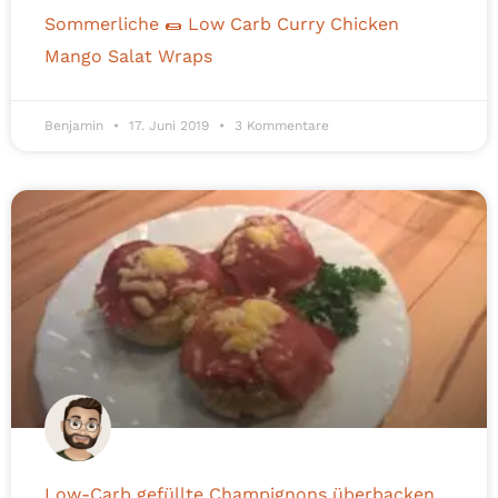
Sommerliche 🌯 Low Carb Curry Chicken
Mango Salat Wraps
Benjamin
17. Juni 2019
3 Kommentare
Low-Carb gefüllte Champignons überbacken