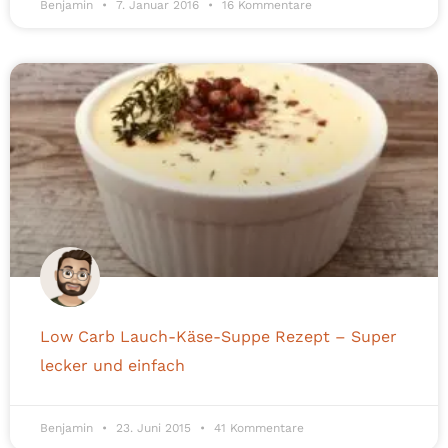
Benjamin
7. Januar 2016
16 Kommentare
Low Carb Lauch-Käse-Suppe Rezept – Super
lecker und einfach
Benjamin
23. Juni 2015
41 Kommentare