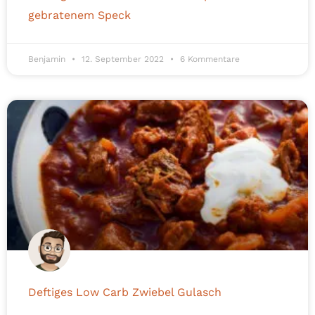
gebratenem Speck
Benjamin
12. September 2022
6 Kommentare
Deftiges Low Carb Zwiebel Gulasch