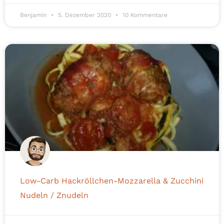
Benjamin
5. Dezember 2020
10 Kommentare
Low-Carb Hackröllchen-Mozzarella & Zucchini
Nudeln / Znudeln