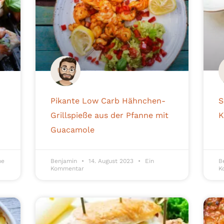
Pikante Low Carb Hähnchen-
S
Grillspieße aus der Pfanne mit
K
Guacamole
ne
Benjamin
14. August 2023
Ein
B
Kommentar
K