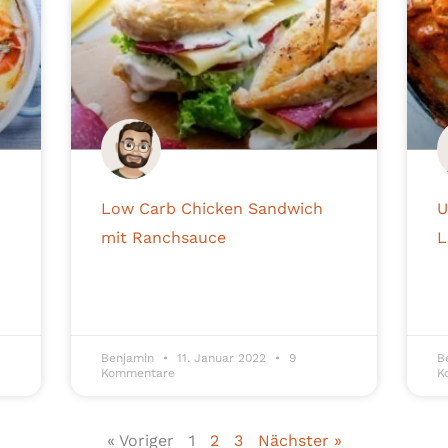
Low Carb Chicken Sandwich
U
mit Ranchsauce
L
Benjamin
11. Januar 2022
9
B
Kommentare
K
« Voriger
1
2
3
Nächster »