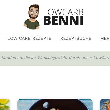
LOW CARB REZEPTE
REZEPTSUCHE
MER
0+ Kunden an, die ihr Wunschgewicht durch unser LowCarb
Seite
Seite
Seite