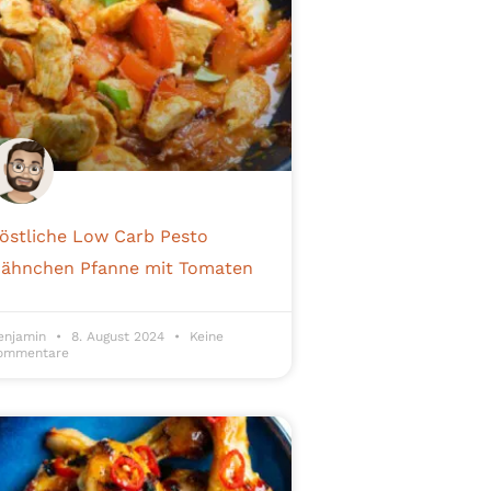
östliche Low Carb Pesto
ähnchen Pfanne mit Tomaten
enjamin
8. August 2024
Keine
ommentare