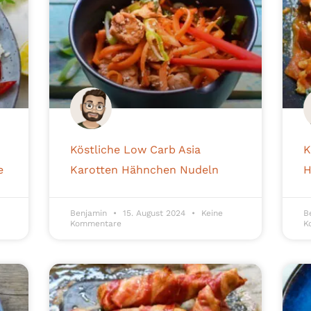
Köstliche Low Carb Asia
K
e
Karotten Hähnchen Nudeln
H
Benjamin
15. August 2024
Keine
B
Kommentare
K