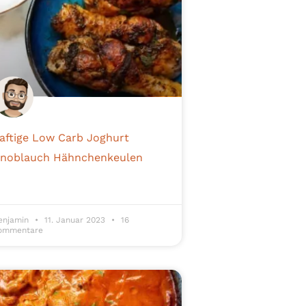
aftige Low Carb Joghurt
noblauch Hähnchenkeulen
enjamin
11. Januar 2023
16
ommentare