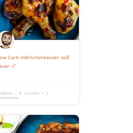
ow Carb Hähnchenkeulen süß
auer 🍗
enjamin
8. Juli 2024
2
ommentare