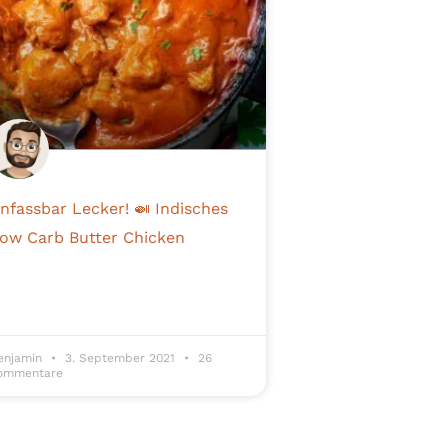
nfassbar Lecker! 🍛 Indisches
ow Carb Butter Chicken
enjamin
3. September 2021
26
ommentare