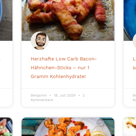
s
Herzhafte Low Carb Bacon-
L
Hähnchen-Sticks – nur 1
s
Gramm Kohlenhydrate!
Benjamin
18. Juli 2024
2
B
Kommentare
K