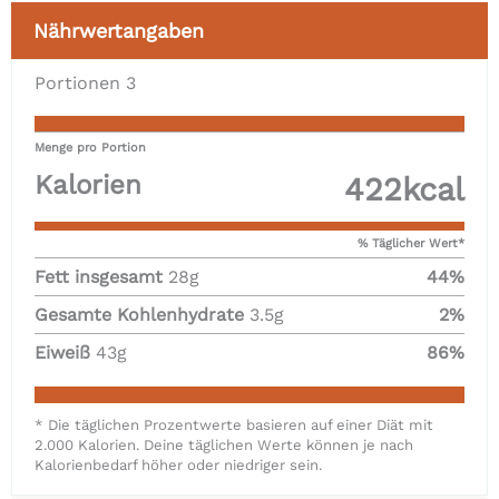
Nährwertangaben
Portionen
3
Menge pro Portion
Kalorien
422
kcal
% Täglicher Wert*
Fett insgesamt
28
g
44
%
Gesamte Kohlenhydrate
3.5
g
2
%
Eiweiß
43
g
86
%
* Die täglichen Prozentwerte basieren auf einer Diät mit
2.000 Kalorien. Deine täglichen Werte können je nach
Kalorienbedarf höher oder niedriger sein.