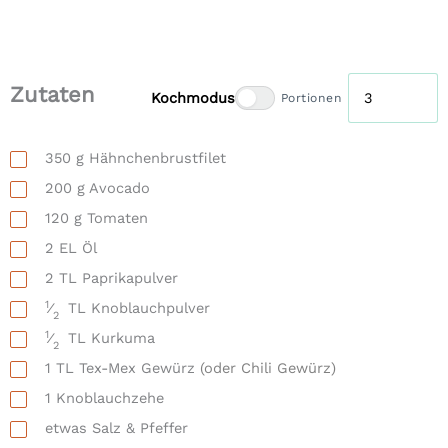
Zutaten
Kochmodus
Portionen
350
g
Hähnchenbrustfilet
200
g
Avocado
120
g
Tomaten
2
EL
Öl
2
TL
Paprikapulver
1
⁄
TL
Knoblauchpulver
2
1
⁄
TL
Kurkuma
2
1
TL
Tex-Mex Gewürz
(oder Chili Gewürz)
1
Knoblauchzehe
etwas
Salz & Pfeffer