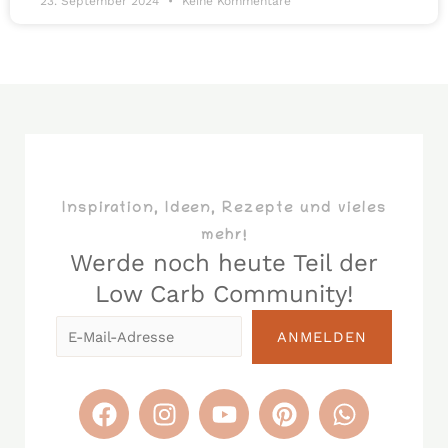
23. September 2024
Keine Kommentare
Inspiration, Ideen, Rezepte und vieles
mehr!
Werde noch heute Teil der
Low Carb Community!​
E-
ANMELDEN
Mail-
Adresse
F
I
Y
P
W
a
n
o
i
h