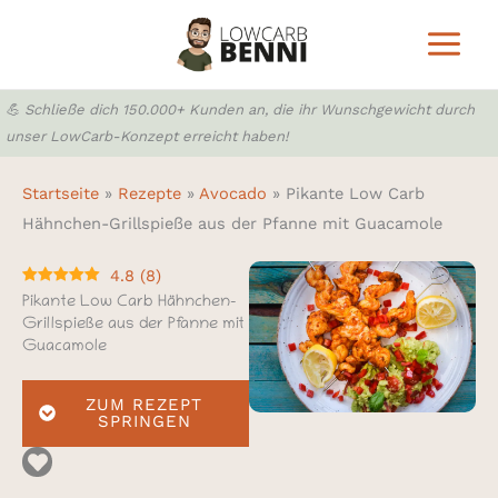
Zum
Inhalt
springen
💪 Schließe dich 150.000+ Kunden an, die ihr Wunschgewicht durch
unser LowCarb-Konzept erreicht haben!
Startseite
»
Rezepte
»
Avocado
»
Pikante Low Carb
Hähnchen-Grillspieße aus der Pfanne mit Guacamole
4.8
(
8
)
Pikante Low Carb Hähnchen-
Grillspieße aus der Pfanne mit
Guacamole
ZUM REZEPT
SPRINGEN