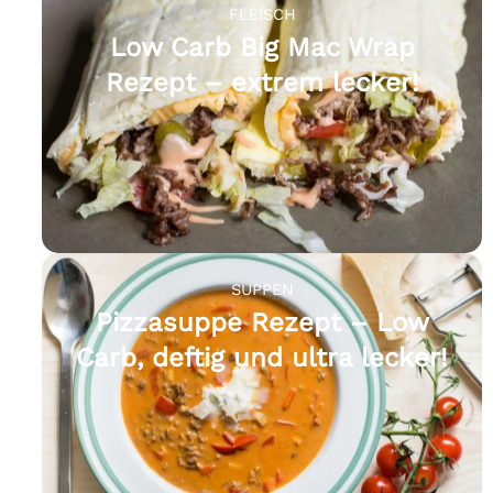
FLEISCH
Low Carb Big Mac Wrap
Rezept – extrem lecker!
SUPPEN
Pizzasuppe Rezept – Low
Carb, deftig und ultra lecker!