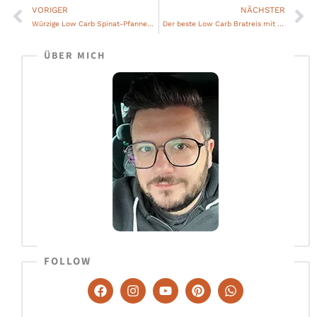
VORIGER
NÄCHSTER
Zurück
Nä
Würzige Low Carb Spinat-Pfanne mit Tomate und Spiegelei
Der beste Low Carb Bratreis mit Ei – schmeckt wie Original
ÜBER MICH
FOLLOW
F
I
Y
P
W
a
n
o
i
h
c
s
u
n
a