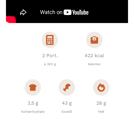
2 Port.
422 kcal
à 300 g
Kalorien
3,5 g
43 g
28 g
Kohlenhydrate
Eiweiß
Fett