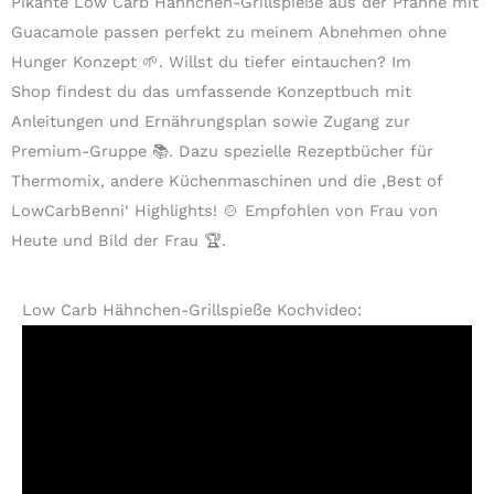
Pikante Low Carb Hähnchen-Grillspieße aus der Pfanne mit
Guacamole passen perfekt zu meinem Abnehmen ohne
Hunger Konzept 🌱. Willst du tiefer eintauchen? Im
Shop findest du das umfassende Konzeptbuch mit
Anleitungen und Ernährungsplan sowie Zugang zur
Premium-Gruppe 📚. Dazu spezielle Rezeptbücher für
Thermomix, andere Küchenmaschinen und die ‚Best of
LowCarbBenni‘ Highlights! 🍲 Empfohlen von Frau von
Heute und Bild der Frau 🏆.
Low Carb Hähnchen-Grillspieße Kochvideo: