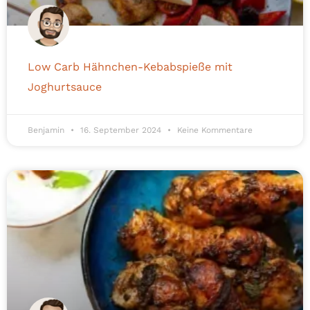
Low Carb Hähnchen-Kebabspieße mit
Joghurtsauce
Benjamin
16. September 2024
Keine Kommentare