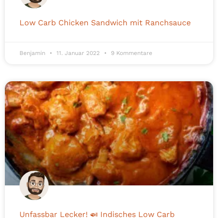
Low Carb Chicken Sandwich mit Ranchsauce
Benjamin
11. Januar 2022
9 Kommentare
Unfassbar Lecker! 🍛 Indisches Low Carb