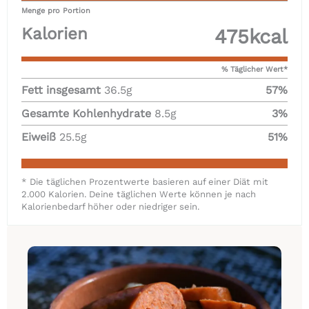
Menge pro Portion
Kalorien
475
kcal
% Täglicher Wert*
Fett insgesamt
36.5
g
57
%
Gesamte Kohlenhydrate
8.5
g
3
%
Eiweiß
25.5
g
51
%
* Die täglichen Prozentwerte basieren auf einer Diät mit
2.000 Kalorien. Deine täglichen Werte können je nach
Kalorienbedarf höher oder niedriger sein.