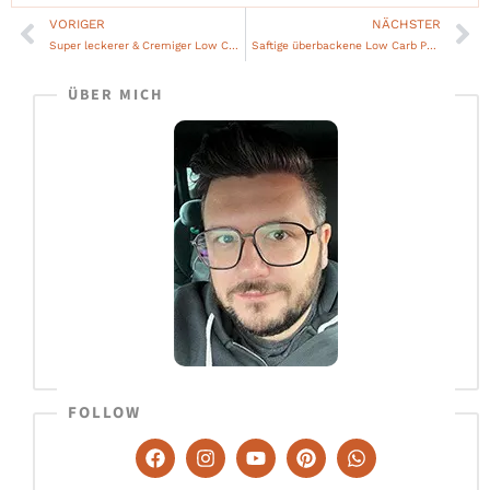
VORIGER
NÄCHSTER
Zurück
Nä
Super leckerer & Cremiger Low Carb Hähnchen Eier Salat
Saftige überbackene Low Carb Putenschnitzel in Tomatensauce
ÜBER MICH
FOLLOW
F
I
Y
P
W
a
n
o
i
h
c
s
u
n
a