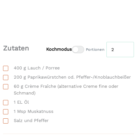
Zutaten
Kochmodus
Portionen
400
g
Lauch / Porree
200
g
Paprikawürstchen od. Pfeffer-/Knoblauchbeißer
60
g
Crème Fraîche
(alternative Creme fine oder
Schmand)
1
EL
Öl
1
Msp
Muskatnuss
Salz und Pfeffer