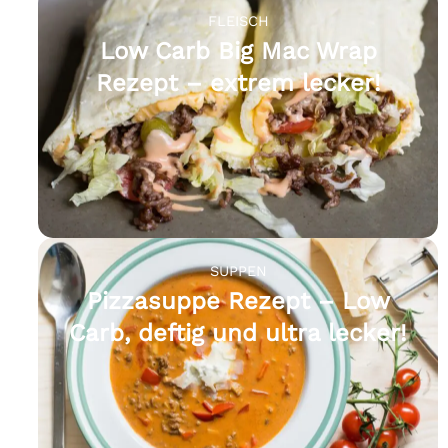
FLEISCH
Low Carb Big Mac Wrap
Rezept – extrem lecker!
SUPPEN
Pizzasuppe Rezept – Low
Carb, deftig und ultra lecker!