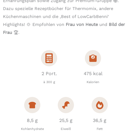
Ernährungsplan sowie Zugang zur Premium-Gruppe 📚.
Dazu spezielle Rezeptbücher für Thermomix, andere
Küchenmaschinen und die ‚Best of LowCarbBenni‘
Highlights! 🍲 Empfohlen von
Frau von Heute
und
Bild der
Frau
🏆.
2 Port.
475 kcal
à 300 g
Kalorien
8,5 g
25,5 g
36,5 g
Kohlenhydrate
Eiweiß
Fett