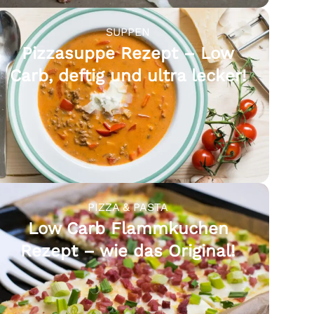
SUPPEN
Pizzasuppe Rezept – Low
Carb, deftig und ultra lecker!
PIZZA & PASTA
Low Carb Flammkuchen
Rezept – wie das Original!