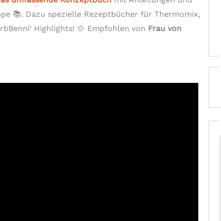
e 📚. Dazu spezielle Rezeptbücher für Thermomix,
bBenni‘ Highlights! 🍲 Empfohlen von
Frau von