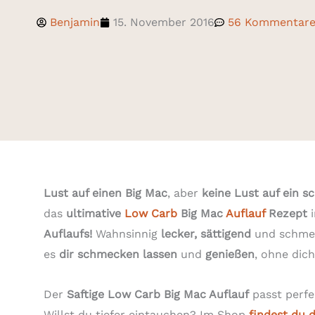
Benjamin
15. November 2016
56 Kommentar
Lust auf einen Big Mac
, aber
keine Lust auf ein s
das
ultimative
Low Carb
Big Mac
Auflauf
Rezept
i
Auflaufs!
Wahnsinnig
lecker, sättigend
und schmec
es
dir schmecken lassen
und
genießen
, ohne dic
Der
Saftige Low Carb Big Mac Auflauf
passt perf
Willst du tiefer eintauchen? Im Shop
findest du