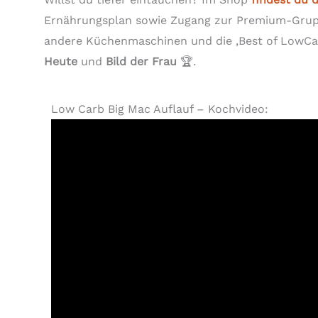
Ernährungsplan sowie Zugang zur Premium-Grupp
andere Küchenmaschinen und die ‚Best of LowCar
Heute
und
Bild der Frau
🏆.
Low Carb Big Mac Auflauf – Kochvideo: