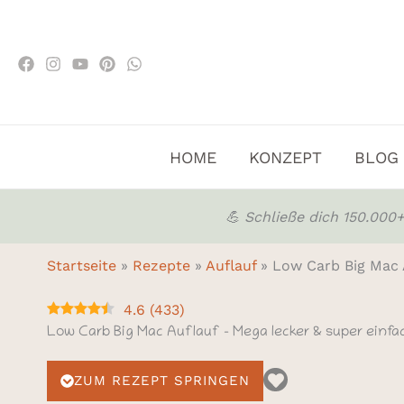
Zum
Inhalt
springen
HOME
KONZEPT
BLOG
💪 Schließe dich 150.00
Startseite
»
Rezepte
»
Auflauf
»
Low Carb Big Mac A
4.6
(
433
)
Low Carb Big Mac Auflauf – Mega lecker & super einfa
ZUM REZEPT SPRINGEN