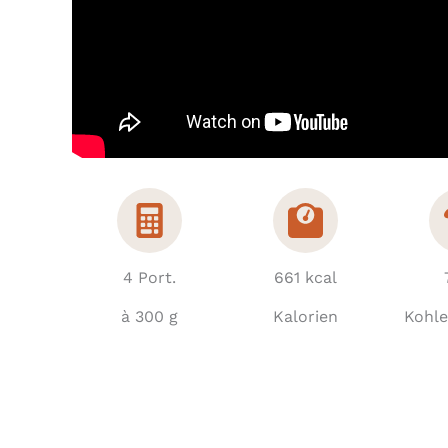
4 Port.
661 kcal
à 300 g
Kalorien
Kohl