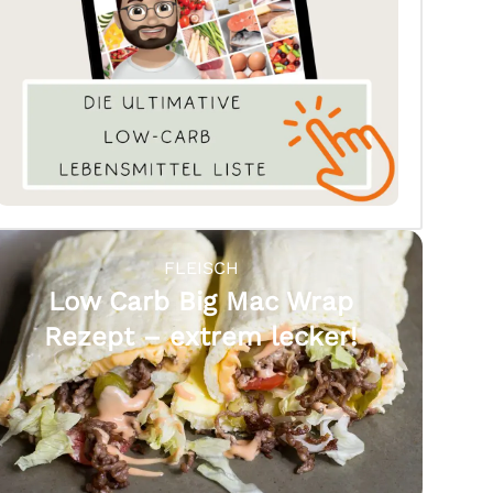
FLEISCH
Low Carb Big Mac Wrap
Rezept – extrem lecker!