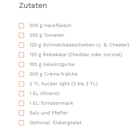
Zutaten
500
g
Hackfleisch
250
g
Tomaten
120
g
Schmelzkäsescheiben
(z. B. Chester)
120
g
Reibekäse
(Cheddar oder normal)
100
g
Gewürzgurke
200
g
Crème fraîche
2
TL
Xucker light
(2 bis 3 TL)
1
EL
Olivenöl
1
EL
Tomatenmark
Salz und Pfeffer
Optional: Eisbergsalat