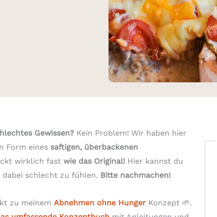
e
chlechtes Gewissen?
Kein Problem! Wir haben hier
n Form eines
saftigen, überbackenen
kt wirklich fast
wie das Original!
Hier kannst du
h dabei schlecht zu fühlen.
Bitte nachmachen!
ekt zu meinem
Abnehmen ohne Hunger
Konzept 🌱.
 das umfassende Konzeptbuch
mit Anleitungen und