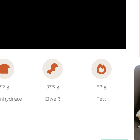
7,2 g
37,5 g
53 g
enhydrate
Eiweiß
Fett