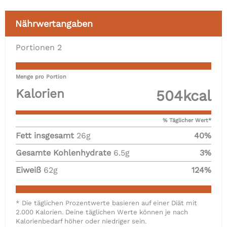
Nährwertangaben
Portionen
2
Menge pro Portion
Kalorien
504
kcal
% Täglicher Wert*
Fett insgesamt
26
g
40
%
Gesamte Kohlenhydrate
6.5
g
3
%
Eiweiß
62
g
124
%
* Die täglichen Prozentwerte basieren auf einer Diät mit
2.000 Kalorien. Deine täglichen Werte können je nach
Kalorienbedarf höher oder niedriger sein.