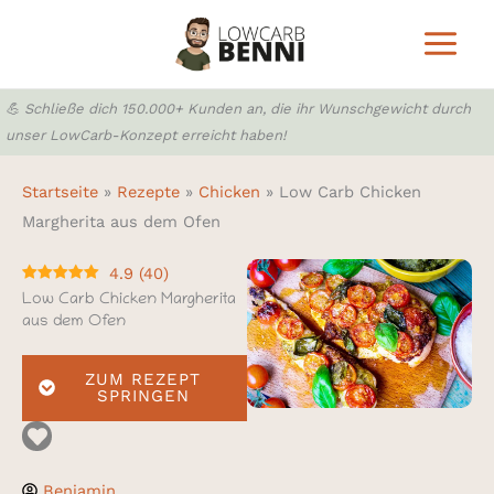
Zum
Inhalt
springen
💪 Schließe dich 150.000+ Kunden an, die ihr Wunschgewicht durch
unser LowCarb-Konzept erreicht haben!
Startseite
»
Rezepte
»
Chicken
»
Low Carb Chicken
Margherita aus dem Ofen
4.9
(
40
)
Low Carb Chicken Margherita
aus dem Ofen
ZUM REZEPT
SPRINGEN
Benjamin