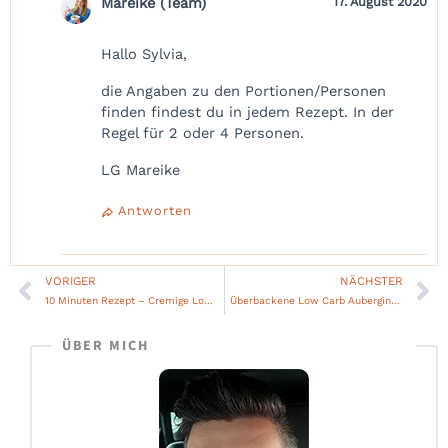
Mareike (Team)
17. August 2020
Hallo Sylvia,
die Angaben zu den Portionen/Personen
finden findest du in jedem Rezept. In der
Regel für 2 oder 4 Personen.
LG Mareike
Antworten
VORIGER
NÄCHSTER
Zurück
Nä
10 Minuten Rezept – Cremige Low Carb Thunfisch Häppchen
Überbackene Low Carb Auberginen Caprese Schiffchen
ÜBER MICH