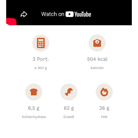
2 Port.
504 kcal
à 300 g
Kalorien
6,5 g
62 g
26 g
Kohlenhydrate
Eiweiß
Fett