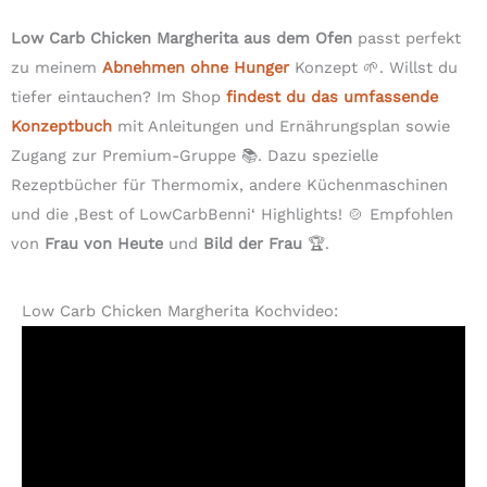
Low Carb Chicken Margherita aus dem Ofen
passt perfekt
zu meinem
Abnehmen ohne Hunger
Konzept 🌱. Willst du
tiefer eintauchen? Im Shop
findest du das umfassende
Konzeptbuch
mit Anleitungen und Ernährungsplan sowie
Zugang zur Premium-Gruppe 📚. Dazu spezielle
Rezeptbücher für Thermomix, andere Küchenmaschinen
und die ‚Best of LowCarbBenni‘ Highlights! 🍲 Empfohlen
von
Frau von Heute
und
Bild der Frau
🏆.
Low Carb Chicken Margherita Kochvideo: