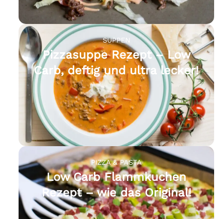
SUPPEN
Pizzasuppe Rezept – Low
Carb, deftig und ultra lecker!
PIZZA & PASTA
Low Carb Flammkuchen
Rezept – wie das Original!