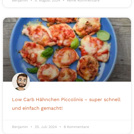
Benjamin
5. August 2024
Keine Kommentare
Low Carb Hähnchen Piccolinis – super schnell
und einfach gemacht!
Benjamin
25. Juli 2024
8 Kommentare