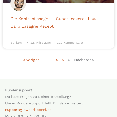
Die Kohlrabilasagne – Super leckeres Low-
Carb Lasagne Rezept
Benjamin
22. März 2015
222 Kommentare
« Voriger
1
…
4
5
6
Nächster »
Kundensupport
Du hast Fragen zu Deiner Bestellung?
Unser Kundensupport hilft Dir gerne weiter:
support@lowcarbbenni.de
Mo-Fr. 8.00 - 16.00 Uhr