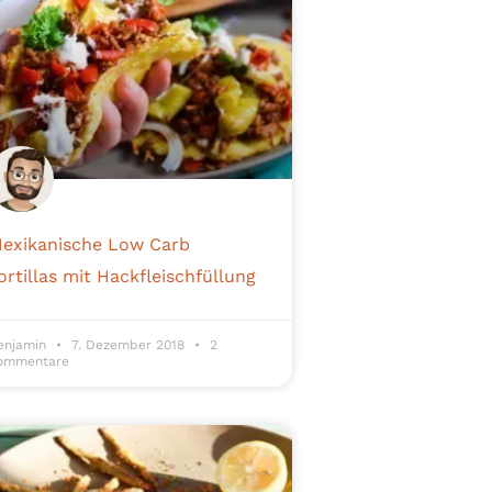
exikanische Low Carb
ortillas mit Hackfleischfüllung
enjamin
7. Dezember 2018
2
ommentare