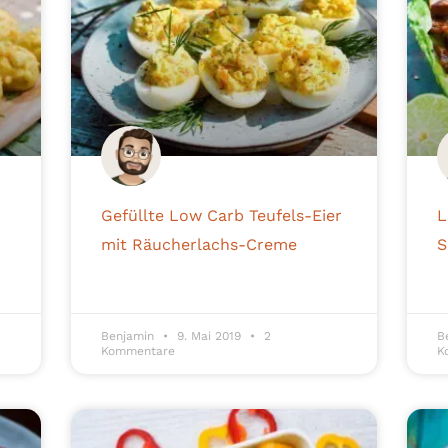
Gefüllte Low Carb Teufels-Eier
L
mit Räucherlachs-Creme
S
Benjamin
9. Mai 2019
2
B
Kommentare
K