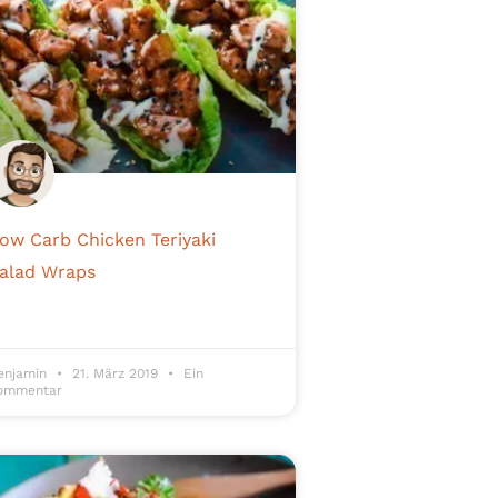
ow Carb Chicken Teriyaki
alad Wraps
enjamin
21. März 2019
Ein
ommentar