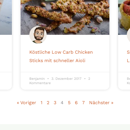
Köstliche Low Carb Chicken
S
Sticks mit schneller Aioli
L
Benjamin
3. Dezember 2017
2
B
Kommentare
K
« Voriger
1
2
3
4
5
6
7
Nächster »