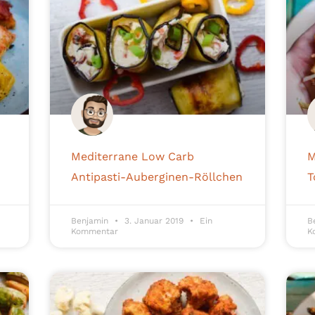
Mediterrane Low Carb
M
Antipasti-Auberginen-Röllchen
T
Benjamin
3. Januar 2019
Ein
B
Kommentar
K