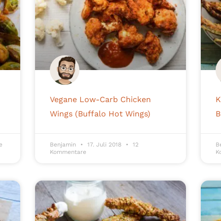
Vegane Low-Carb Chicken
K
Wings (Buffalo Hot Wings)
B
e
Benjamin
17. Juli 2018
12
B
Kommentare
K