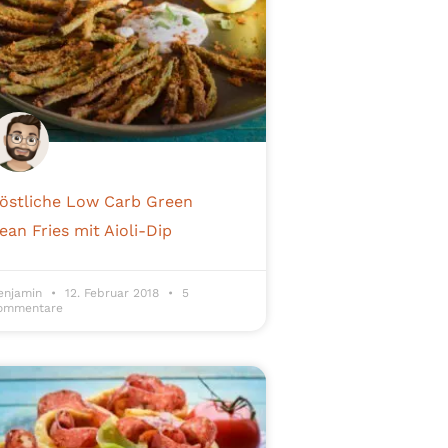
östliche Low Carb Green
ean Fries mit Aioli-Dip
enjamin
12. Februar 2018
5
ommentare